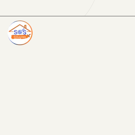
Opening
https://sosreformasereparos.com.br/