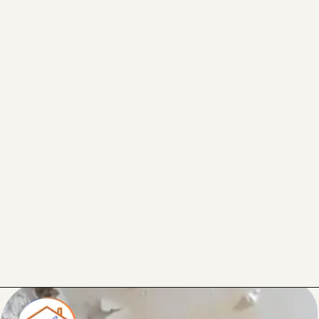
Opening
https://sosreformasereparos.com.br/