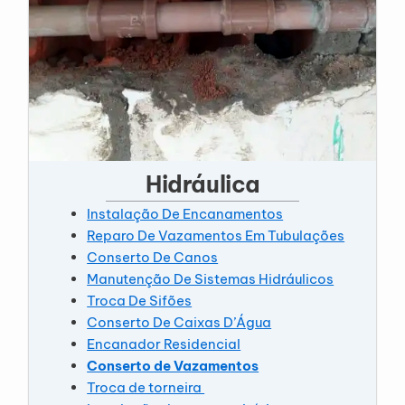
Hidráulica
Instalação De Encanamentos
Reparo De Vazamentos Em Tubulações
Conserto De Canos
Manutenção De Sistemas Hidráulicos
Troca De Sifões
Conserto De Caixas D’Água
Encanador Residencial
Conserto de Vazamentos
Troca de torneira