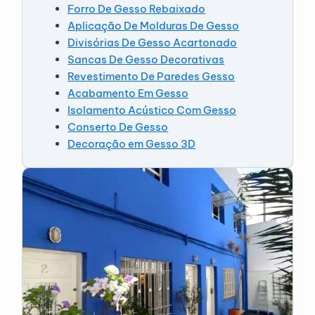
Forro De Gesso Rebaixado
Aplicação De Molduras De Gesso
Divisórias De Gesso Acartonado
Sancas De Gesso Decorativas
Revestimento De Paredes Gesso
Acabamento Em Gesso
Isolamento Acústico Com Gesso
Conserto De Gesso
Decoração em Gesso 3D