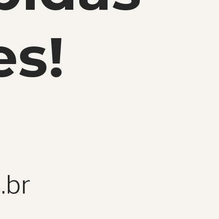
es!
.br