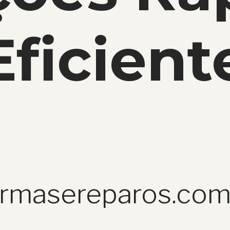
Eficient
ormasereparos.com