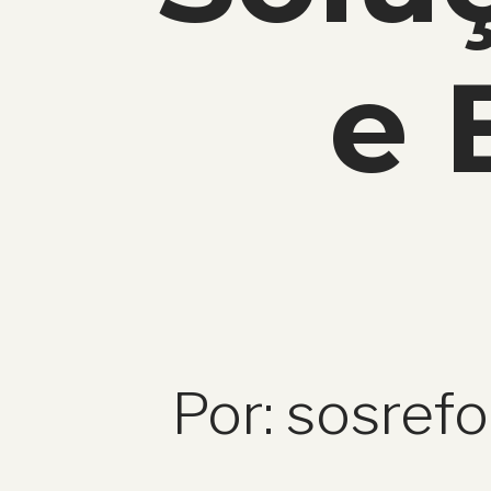
e 
Por: sosref