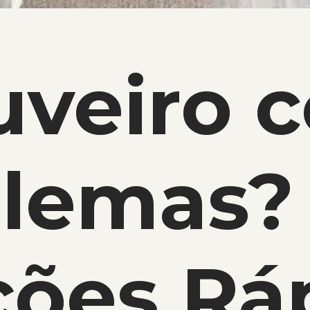
uveiro 
lemas? 
ções Rá