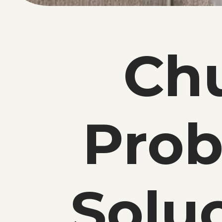
Ch
Prob
Solu