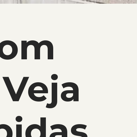
com
Veja
pidas