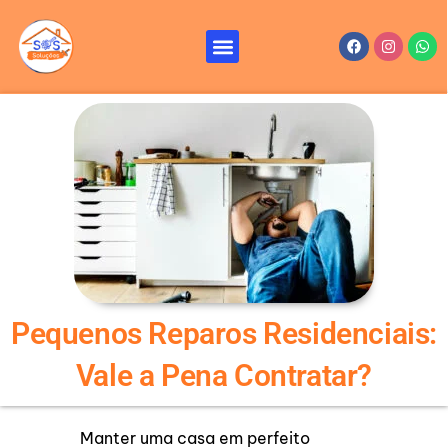
Ir
para
Menu
Facebook
Instagr
Wha
Reformas e Reparos – SOS Soluções
Serviços de Reforma
o
conteúdo
Pequenos Reparos Residenciais:
Vale a Pena Contratar?
Manter uma casa em perfeito