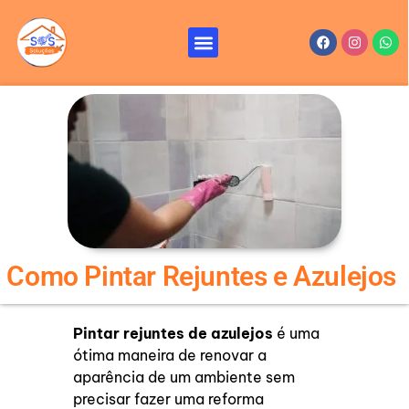
Ir
para
Menu
Facebook
Instagr
Wha
Reformas e Reparos – SOS Soluções
Serviços de Reforma
o
conteúdo
Como Pintar Rejuntes e Azulejos
Pintar rejuntes de azulejos
é uma
ótima maneira de renovar a
aparência de um ambiente sem
precisar fazer uma reforma