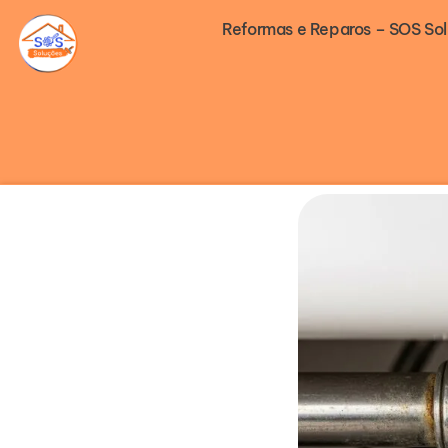
Ir
Reformas e Reparos – SOS So
para
o
conteúdo