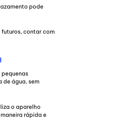
 vazamento pode
 futuros, contar com
a
é pequenas
ga de água, sem
iliza o aparelho
 maneira rápida e