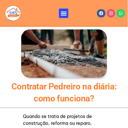
Ir
para
Menu
Facebook
Instagr
Wha
Reformas e Reparos – SOS Soluções
Serviços de Reforma
o
conteúdo
Contratar Pedreiro na diária:
como funciona?
Quando se trata de projetos de
construção, reforma ou reparo,