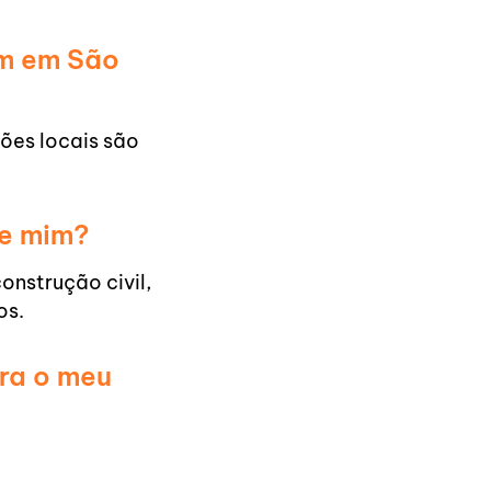
im em São
ões locais são
de mim?
construção civil,
os.
ara o meu