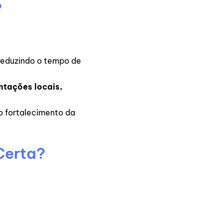
?
 reduzindo o tempo de
ntações locais,
 o fortalecimento da
Certa?