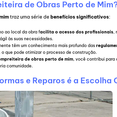
iteira de Obras Perto de Mim
 mim
traz uma série de
benefícios significativos
:
mo ao local da obra f
acilita o acesso dos profissionais
,
gil às suas necessidades.
mente têm um conhecimento mais profundo das
regulame
, o que pode otimizar o processo de construção.
empreiteira de obras perto de mim
, você contribui para
pria comunidade.
ormas e Reparos é a Escolha 