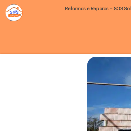
Ir
Reformas e Reparos – SOS So
para
o
conteúdo