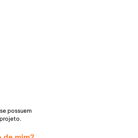
r se possuem
projeto.
o de mim?