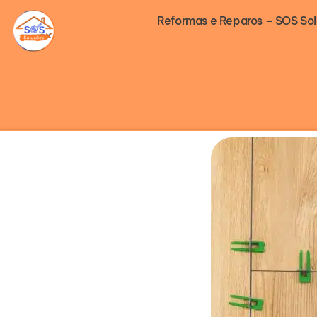
Ir
Reformas e Reparos – SOS So
para
o
conteúdo