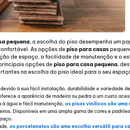
sa pequena
, a escolha do piso desempenha um pa
confortável. As opções de
piso para casas
pequena
ção de espaço, a facilidade de manutenção e o est
principais opções de
piso para casa pequena
, de
rtantes na escolha do piso ideal para o seu espaç
devido à sua fácil instalação, durabilidade e variedade de 
oferece a aparência de madeira ou pedra a um custo acess
ia à água e fácil manutenção,
os pisos vinílicos são uma
eiros. Disponíveis em uma ampla gama de cores e padrõe
spaço.
dade,
os porcelanatos são uma escolha versátil para 