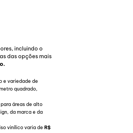
res, incluindo o
umas das opções mais
o.
ão e variedade de
 metro quadrado,
para áreas de alto
ign, da marca e da
o vinílico varia de
R$