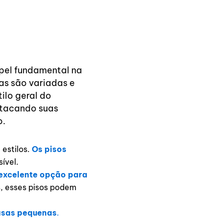
pel fundamental na
s são variadas e
ilo geral do
stacando suas
o.
estilos.
Os pisos
ível.
 excelente opção para
s, esses pisos podem
casas pequenas
.