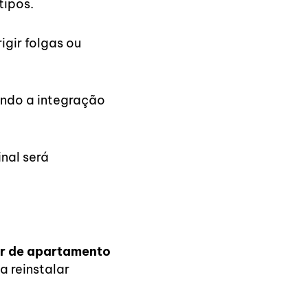
tipos.
gir folgas ou
indo a integração
nal será
r de apartamento
 reinstalar