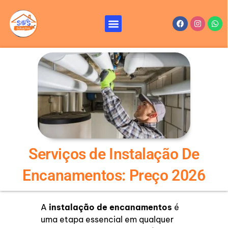
Ir
para
Menu
Facebook
Instagr
Wha
Reformas e Reparos – SOS Soluções
Serviços de Reforma
o
conteúdo
Serviços de Instalação De
Encanamentos: Preço 2026
A
instalação de encanamentos
é
uma etapa essencial em qualquer