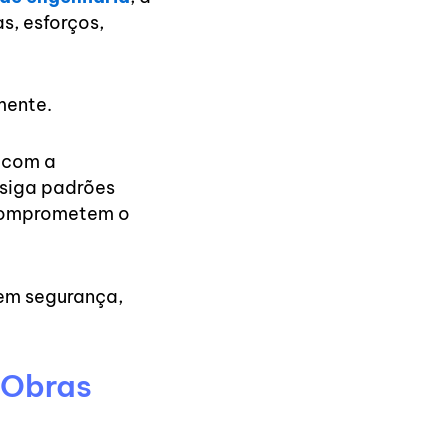
s, esforços,
mente.
 com a
 siga padrões
e comprometem o
 em segurança,
 Obras