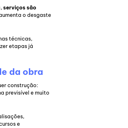
a,
serviços são
so aumenta o desgaste
mas técnicas,
zer etapas já
de da obra
uer construção:
a previsível e muito
alisações,
cursos e