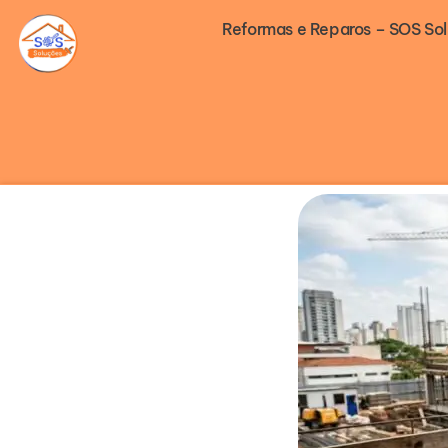
Ir
Reformas e Reparos – SOS So
para
o
conteúdo