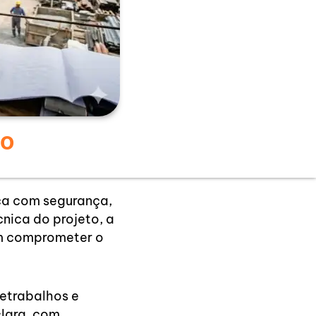
lo
ça com segurança,
cnica do projeto, a
em comprometer o
retrabalhos e
clara, com