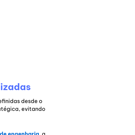
lizadas
efinidas desde o
ratégica, evitando
 de engenharia
, a