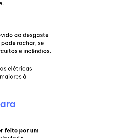
e.
evido ao desgaste
 pode rachar, se
uitos e incêndios.
as elétricas
 maiores à
para
r feito por um