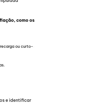
anipulada
 fiação, como os
recarga ou curto-
as.
s e identificar