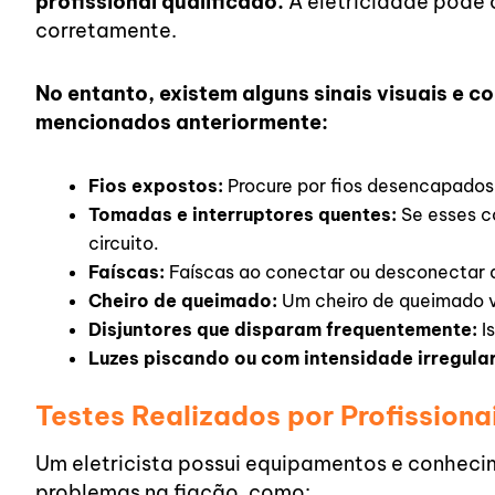
profissional qualificado.
A eletricidade pode 
corretamente.
No entanto, existem alguns sinais visuais e
mencionados anteriormente:
Fios expostos:
Procure por fios desencapados 
Tomadas e interruptores quentes:
Se esses c
circuito.
Faíscas:
Faíscas ao conectar ou desconectar a
Cheiro de queimado:
Um cheiro de queimado vi
Disjuntores que disparam frequentemente:
Is
Luzes piscando ou com intensidade irregular
Testes Realizados por Profissiona
Um eletricista possui equipamentos e conhecime
problemas na fiação, como: