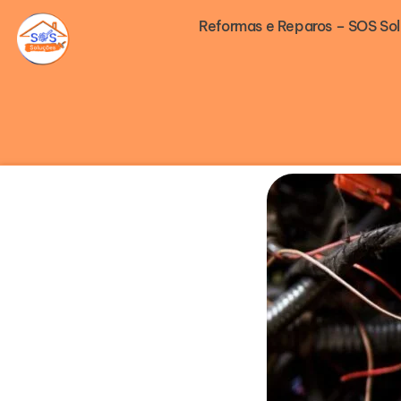
Ir
Reformas e Reparos – SOS So
para
o
conteúdo