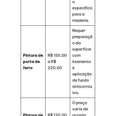
o
específico
para a
madeira.
Requer
preparaçã
o da
superfície
Pintura de
R$ 150,00
com
porta de
a R$
lixamento
ferro
220,00
e
aplicação
de fundo
anticorros
ivo.
O preço
varia de
Pintura de
R$ 120,00
acordo