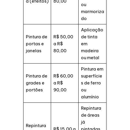
a (efeitos)
80,00
ou
marmoriza
do
Aplicação
Pintura de
R$ 50,00
de tinta
portas e
a R$
em
janelas
80,00
madeira
ou metal
Pintura em
Pintura de
R$ 60,00
superfície
grades e
a R$
s de ferro
portões
90,00
ou
alumínio
Repintura
de áreas
já
Repintura
R$ 15,00 a
pintadas,