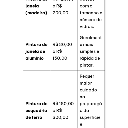
janela
a R$
com o
(madeira)
200,00
tamanho e
número de
vidros.
Geralment
Pintura de
R$ 80,00
e mais
janela de
a R$
simples e
alumínio
150,00
rápida de
pintar.
Requer
maior
cuidado
na
Pintura de
R$ 180,00
preparaçã
esquadria
a R$
o da
de ferro
300,00
superfície
e