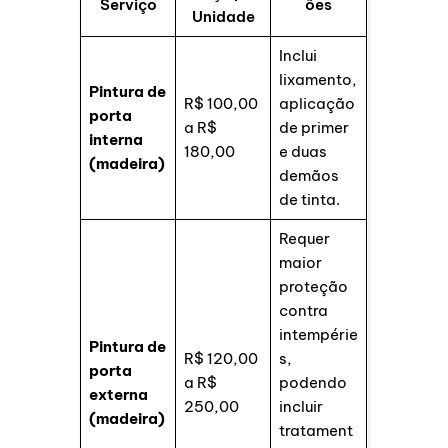
Serviço
ões
Unidade
Inclui
lixamento,
Pintura de
R$ 100,00
aplicação
porta
a R$
de primer
interna
180,00
e duas
(madeira)
demãos
de tinta.
Requer
maior
proteção
contra
intempérie
Pintura de
R$ 120,00
s,
porta
a R$
podendo
externa
250,00
incluir
(madeira)
tratament