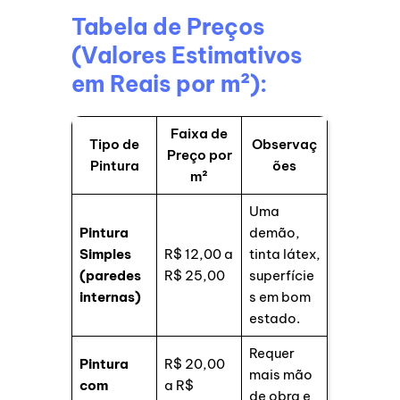
Tabela de Preços
(Valores Estimativos
em Reais por m²):
Faixa de
Tipo de
Observaç
Preço por
Pintura
ões
m²
Uma
Pintura
demão,
Simples
R$ 12,00 a
tinta látex,
(paredes
R$ 25,00
superfície
internas)
s em bom
estado.
Requer
Pintura
R$ 20,00
mais mão
com
a R$
de obra e