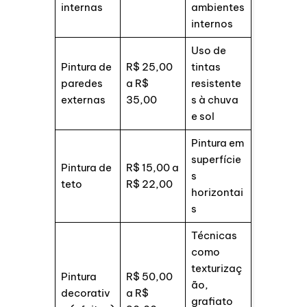
internas
ambientes
internos
Uso de
Pintura de
R$ 25,00
tintas
paredes
a R$
resistente
externas
35,00
s à chuva
e sol
Pintura em
superfície
Pintura de
R$ 15,00 a
s
teto
R$ 22,00
horizontai
s
Técnicas
como
texturizaç
Pintura
R$ 50,00
ão,
decorativ
a R$
grafiato