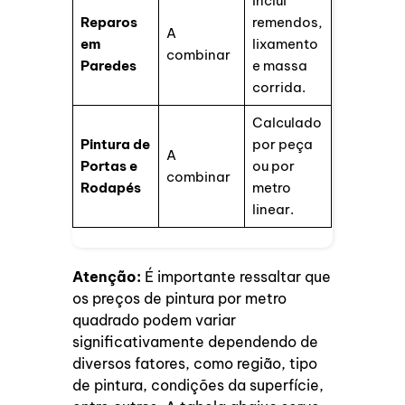
Inclui
Reparos
remendos,
A
em
lixamento
combinar
Paredes
e massa
corrida.
Calculado
Pintura de
por peça
A
Portas e
ou por
combinar
Rodapés
metro
linear.
Atenção:
É importante ressaltar que
os preços de pintura por metro
quadrado podem variar
significativamente dependendo de
diversos fatores, como região, tipo
de pintura, condições da superfície,