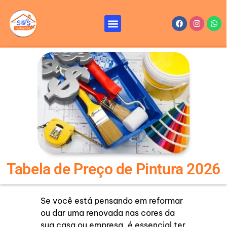
Ir
para
Menu
Facebook
Instagr
Wha
Reformas e Reparos – SOS Soluções
Serviços de Reforma
o
conteúdo
Tabela de Preço de Pintura 2026
Se você está pensando em reformar
ou dar uma renovada nas cores da
sua casa ou empresa, é essencial ter