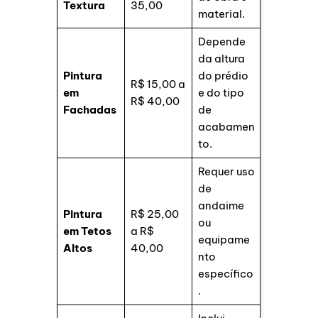
Textura
35,00
material.
Depende
da altura
Pintura
do prédio
R$ 15,00 a
em
e do tipo
R$ 40,00
Fachadas
de
acabamen
to.
Requer uso
de
andaime
Pintura
R$ 25,00
ou
em Tetos
a R$
equipame
Altos
40,00
nto
específico
.