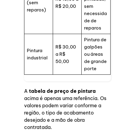
(sem
R$ 20,00
sem
reparos)
necessida
de de
reparos
Pintura de
R$ 30,00
galpões
Pintura
a R$
ou áreas
industrial
50,00
de grande
porte
A
tabela de preço de pintura
acima é apenas uma referência. Os
valores podem variar conforme a
região, o tipo de acabamento
desejado e a mão de obra
contratada.