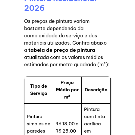
2026
Os preços de pintura variam
bastante dependendo da
complexidade do serviço e dos
materiais utilizados. Confira abaixo
a
tabela de preço de pintura
atualizada com os valores médios
estimados por metro quadrado (m²):
Preço
Tipo de
Médio por
Descrição
Serviço
m²
Pintura
Pintura
com tinta
simples de
R$ 18,00 a
acrílica
paredes
R$ 25,00
em